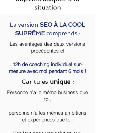
situation
🤔 Une fois qu’on aura trouvé les réponses
à tes questions,
La version
SEO À LA COOL
on passera ensemble à l’action avec la
SUPRÊME
comprends :
définition d’objectifs adaptée à ta situation.
Les avantages des deux versions
Des objectifs clairs 🎯 précis et mesurables
précédentes et
pour ne plus laisser de place au doute et
enfin avoir une vision claire de ton business
!
12h de coaching individuel sur-
mesure avec moi pendant 6 mois !
Tu auras une vision claire de ton site Wix 💻
et du CA 📈 que tu pourras avoir les 6
Car tu es
unique :
prochains mois.
Personne n’a le même business que
Mais surtout, tu sauras comment t’y
toi,
prendre 👌
4/ Tu auras un plan
personne n’a les mêmes ambitions
et expériences que toi.
d'action en fonction de tes
compétences