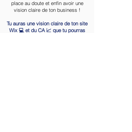
place au doute et enfin avoir une
vision claire de ton business !
Tu auras une vision claire de ton site
Wix 💻 et du CA 📈 que tu pourras
avoir les 6 prochains mois.
Mais surtout, tu sauras comment t’y
prendre 👌
4/ Tu auras un plan
d'action en fonction de tes
compétences
Ces objectifs sont inatteignables
sans un plan d’action.
Et il est inutile de définir un plan
d'action sans prendre en compte tes
aptitudes et tes compétences.