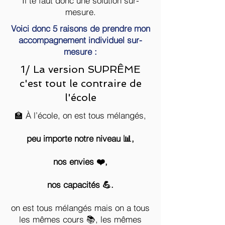
Il te faut donc une solution sur-
Ces objectifs sont inatteignables sans un
mesure.
plan d’action.
Voici donc 5 raisons de prendre mon
Et il est inutile de définir un plan d'action
accompagnement individuel sur-
sans prendre en compte tes aptitudes et
mesure :
tes compétences.
1/ La version SUPRÊME
Tu auras donc un plan d’action sur-mesure
c'est tout le contraire de
adapté à tes capacités 💪.
l'école
Ex: je te demanderais jamais de créer des
publicités sur ton site Wix 🌐
🏫 À l’école, on est tous mélangés,
si tu as ni le budget 💰, ni les compétences
🚫.
peu importe notre niveau 📊,
Au contraire, ensemble on va définir un
nos envies ❤️,
plan d’action qui fait sens avec ce que tu
sais faire 🧠 et ce que tu veux apprendre à
faire
nos capacités 💪.
5/ Tu auras quelqu’un pour
on est tous mélangés mais on a tous
te corriger
les mêmes cours 📚, les mêmes