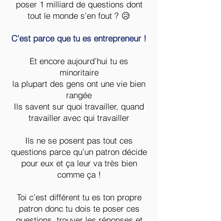
poser 1 milliard de questions dont
tout le monde s'en fout ? 😥
Tu auras donc toute mon attention et mon
énergie
C’est parce que tu es entrepreneur !
Si tu es partant,
Et encore aujourd’hui tu es
Tu sais ce qu'il te reste à faire :
minoritaire
la plupart des gens ont une vie bien
rangée
Ils savent sur quoi travailler, quand
travailler avec qui travailler
Ils ne se posent pas tout ces
questions parce qu’un patron décide
pour eux et ça leur va très bien
comme ça !
Toi c’est différent tu es ton propre
patron donc tu dois te poser ces
questions, trouver les réponses et