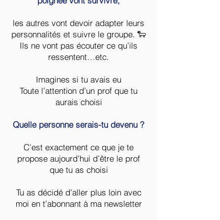
poignée vont survivre,
accompagnement exclusif !
les autres vont devoir adapter leurs
Il n’y aura pas d’autres coachs 🙅‍♂️.
personnalités et suivre le groupe. 🐑
Ils ne vont pas écouter ce qu’ils
🚫 Ce n’est pas un accompagnement où je
ressentent…etc.
vais tout
déléguer à un coach que tu n'as
jamais vu
une fois que tu m’auras payé 💸.
Imagines si tu avais eu
Je suis seul 🧍‍♂️.
Toute l’attention d’un prof que tu
aurais choisi
Le seul coach que tu auras c’est moi 👤.
Quelle personne serais-tu devenu ?
Celui que tu as découvert en vidéo Youtube
🎥,
C’est exactement ce que je te
propose aujourd’hui d’être le prof
que tu as choisi
Tu as décidé d’aller plus loin avec
moi en t’abonnant à ma newsletter