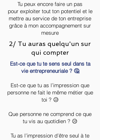
Tu peux encore faire un pas
pour exploiter tout ton potentiel et le
mettre au service de ton entreprise
Podcast 🎧,
grâce à mon accompagnement sur
mesure
2/ Tu auras quelqu'un sur
qui compter
Est-ce que tu te sens seul dans ta
vie entrepreneuriale ? 🤔
Est-ce que tu as l’impression que
Email…etc 📧.
personne ne fait le même métier que
C’est avec moi que tu vas échanger 🗣️ et
toi ? 😥
personne d'autre.
Que personne ne comprend ce que
Et ce n’est pas un accompagnement en
groupe 🚫👥.
tu vis au quotidien ? 😥
Je serais seul avec toi pendant 12h sur 6
Tu as l’impression d’être seul à te
mois ⏳