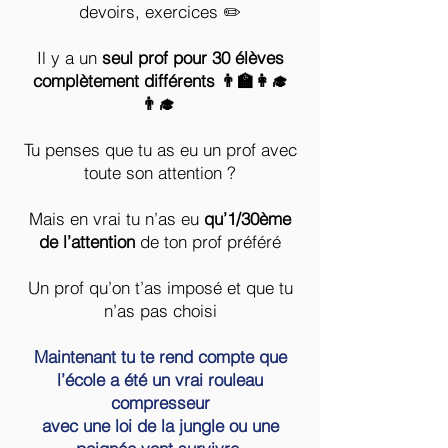
🚫 Il n’y a pas de pression,
devoirs, exercices ✏️
tu as le droit de te tromper,
Il y a un
seul prof pour 30 élèves
complètement différents 👨‍🏫👩‍🎓
d’essayer de nouvelles choses.
👨‍🎓
Au contraire, si tu es trop lisse je vais
m’ennuyer 😉.
Tu penses que tu as eu un prof avec
toute son attention ?
Je suis pédagogue, j’ai toujours aimé
former .
Mais en vrai tu n’as eu
qu’1/30ème
Car je prends du plaisir à corriger ✍️.
de l’attention
de ton prof préféré
Donc n’ais pas peur de mal faire ou de te
Un prof qu’on t’as imposé et que tu
tromper, car c’est justement mon métier 🛠️:
n’as pas choisi
te corriger encore et encore pour te rendre
de plus en plus mature et autonome 👤
Maintenant tu te rend compte que
l’école a été un vrai rouleau
Pour que tu puisses (enfin) vivre de ton site
compresseur
Wix 💻.
avec une loi de la jungle ou une
BONUS : C'est un