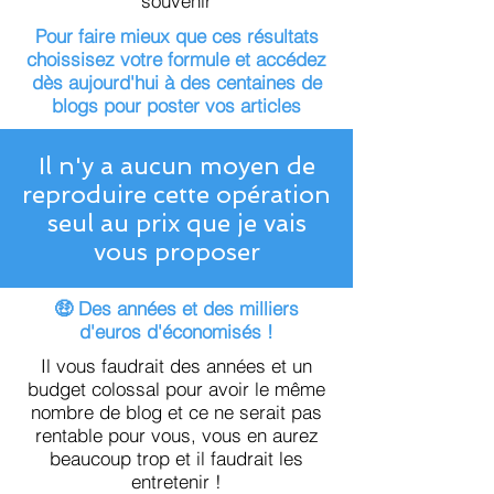
souvenir
Pour faire mieux que ces résultats
choissisez votre formule et accédez
dès aujourd'hui à des centaines de
blogs pour poster vos articles
Il n'y a aucun moyen de
reproduire cette opération
seul au prix que je vais
vous proposer
🤑 Des années et des milliers
d'euros d'économisés !
Il vous faudrait des années et un
budget colossal pour avoir le même
nombre de blog et ce ne serait pas
rentable pour vous, vous en aurez
beaucoup trop et il faudrait les
entretenir !