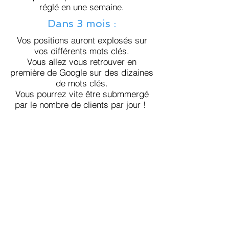
réglé en une semaine.
Dans 3 mois :
Vos positions auront explosés sur
vos différents mots clés.
Vous allez vous retrouver en
première de Google sur des dizaines
de mots clés.
Vous pourrez vite être submmergé
par le nombre de clients par jour !
Attention :
Nous n'écrivons pas pour vous,
c'est à vous de proposer vos articles
et nous les postons dans le blog que
vous avez choisi.
Attention, je ferme les accès à mes
547 blogs privés dans :