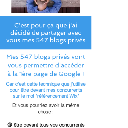
C'est pour ça que j'ai
décidé de partager avec
vous mes 547 blogs privés
Mes 547 blogs privés vont
vous permettre d'accéder
à la 1ère page de Google !
Car c'est cette technique que j'utilise
pour être devant mes concurrents
sur le mot "référencement Wix"
Et vous pourriez avoir la même
chose :
😍 être devant tous vos concurrents